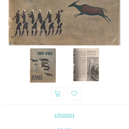
LT018321