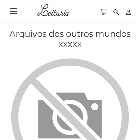
search
person_outline
Arquivos dos outros mundos
xxxxx