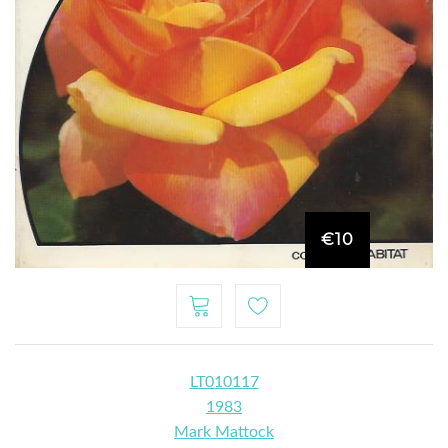
€10
LT010117
1983
Mark Mattock