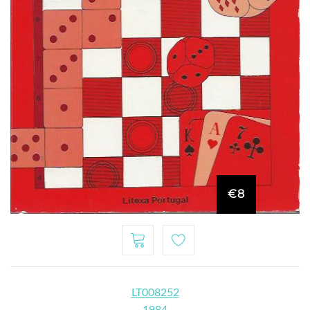
€8
LT008252
1984