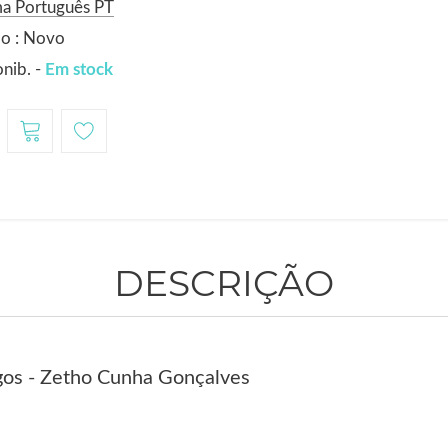
ma Português PT
do : Novo
nib. -
Em stock
DESCRIÇÃO
gos - Zetho Cunha Gonçalves