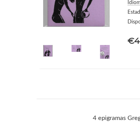
Idio
Esta
Dispo
€4
4 epigramas Gre