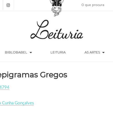
arrow_drop_down
arrow_drop_down
BIBLOBABEL
LEITURIA
AS ARTES
epigramas Gregos
4794
o Cunha Gonçalves