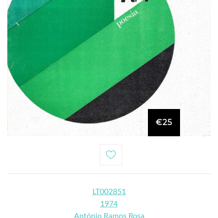
€25
LT002851
1974
António Ramos Rosa