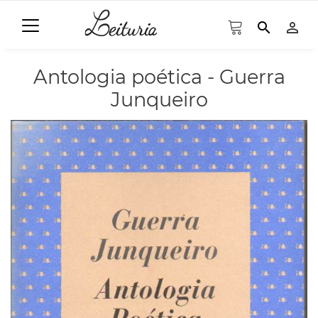
search
person_outline
Antologia poética - Guerra
Junqueiro