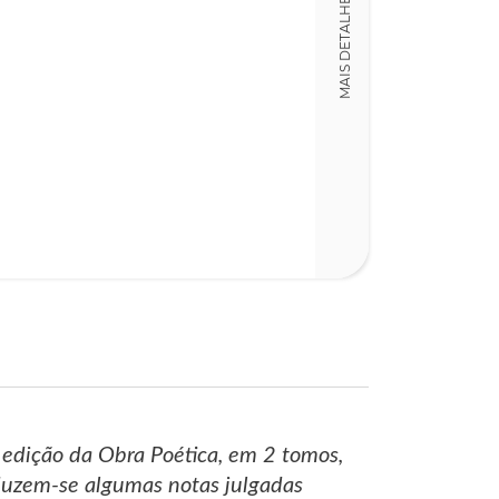
MAIS DETALHES
Detalhes físico
Nº Páginas
99
 edição da Obra Poética, em 2 tomos,
oduzem-se algumas notas julgadas