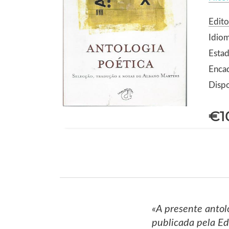
Edito
Idio
Estad
Enca
Dispo
€1
«A presente antol
publicada pela Ed