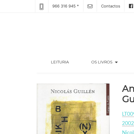
966 316 945 *
Contactos
arrow_drop_down
(CURRENT)
LEITURIA
OS LIVROS
An
Gu
LT00
2002
Nicol