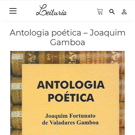
search
person_outline
Antologia poética – Joaquim
Gamboa