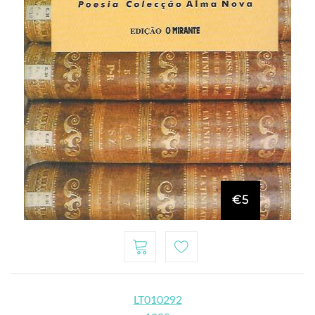
€5
LT010292