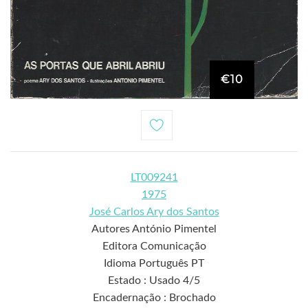
€10
LT009241
1975
José Carlos Ary dos Santos
Autores António Pimentel
Editora Comunicação
Idioma Português PT
Estado : Usado 4/5
Encadernação : Brochado