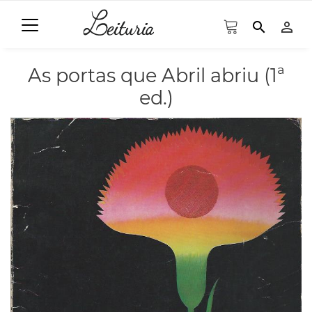
search
person_outline
As portas que Abril abriu (1ª
ed.)