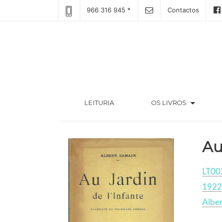
966 316 945 *
Contactos
arrow_drop_down
(CURRENT)
LEITURIA
OS LIVROS
Au
LT00
1922
Alber