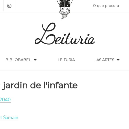
arrow_drop_down
arrow_drop_down
BIBLOBABEL
LEITURIA
AS ARTES
 jardin de l'infante
2040
t Samain