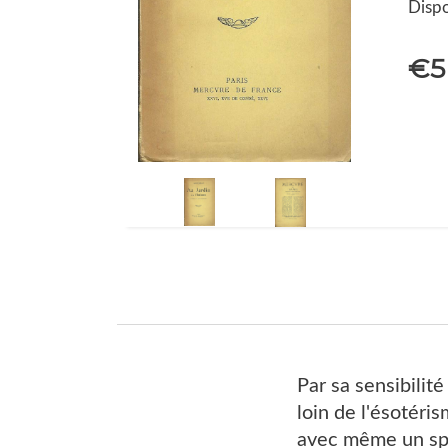
Dispo
€5
Par sa sensibilit
loin de l'ésotéri
avec même un sple