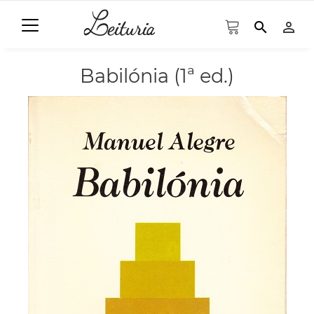
search
person_outline
Babilónia (1ª ed.)