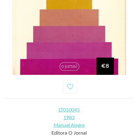
€8
LT010045
1983
Manuel Alegre
Editora O Jornal