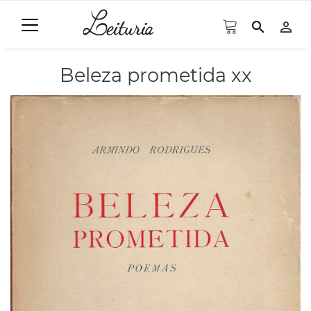
search
person_outline
Beleza prometida xx