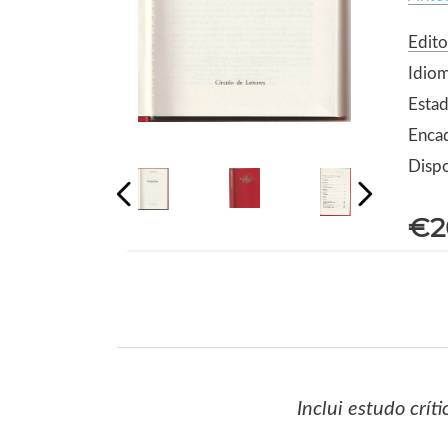
Edito
Idio
Estad
Encad
Dispo
€2
Inclui estudo crít