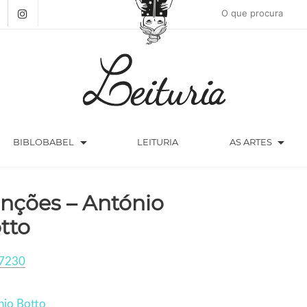
arrow_drop_down
arrow_drop_down
BIBLOBABEL
LEITURIA
AS ARTES
nções – António
tto
7230
nio Botto