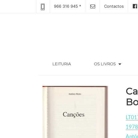
966 316 945 *
Contactos
arrow_drop_down
(CURRENT)
LEITURIA
OS LIVROS
Ca
Bo
LT01
1978
Antó