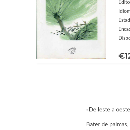
Edito
Idio
Estad
Enca
Dispo
€1
«De leste a oest
Bater de palmas,