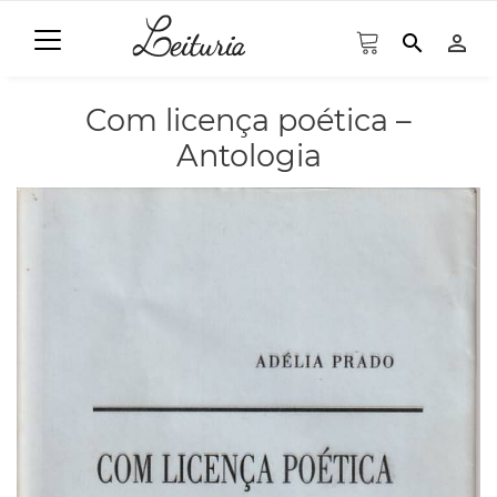
search
person_outline
Com licença poética –
Antologia