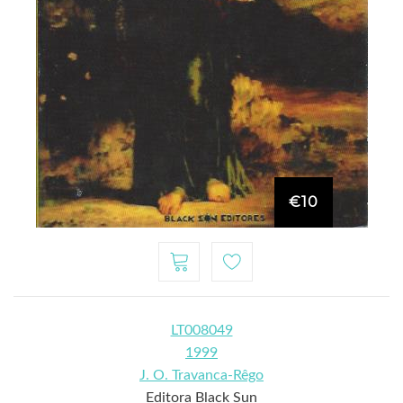
€10
LT008049
1999
J. O. Travanca-Rêgo
Editora Black Sun