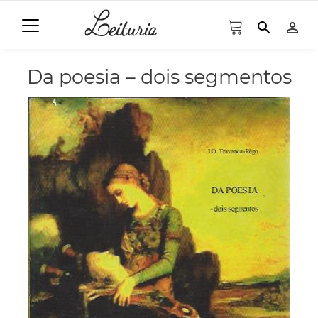
search
person_outline
Da poesia – dois segmentos