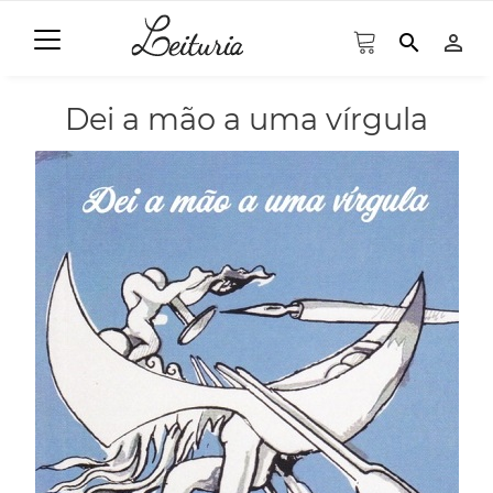
search
person_outline
Dei a mão a uma vírgula