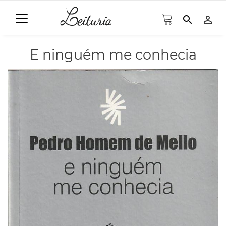
search
person_outline
E ninguém me conhecia