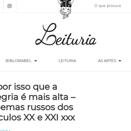
arrow_drop_down
arrow_drop_down
BIBLOBABEL
LEITURIA
AS ARTES
por isso que a
egria é mais alta –
emas russos dos
culos XX e XXI xxx