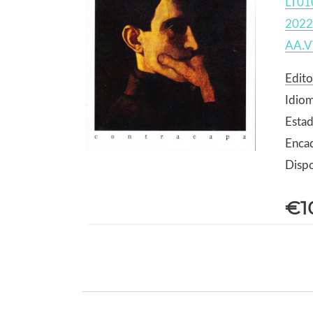
LT01
2022
AA.V
Edito
Idio
Esta
Enca
Dispo
€1