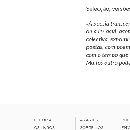
Selecção, versões
«A poesia transce
de a ler aqui, ago
colectiva, exprimi
poetas, com poema
com o tempo que l
Muitos outro pode
LEITURIA
AS ARTES
POL
OS LIVROS
SOBRE NÓS
ENV