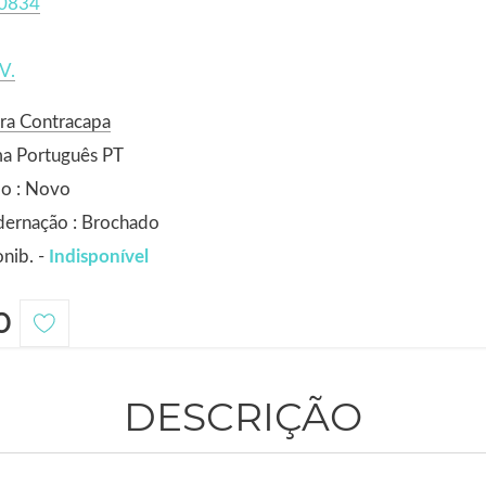
0834
V.
ra Contracapa
ma Português PT
do : Novo
dernação : Brochado
nib. -
Indisponível
0
DESCRIÇÃO