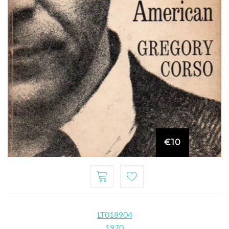
€10
LT018904
1970