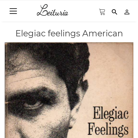
search
person_outline
Elegiac feelings American