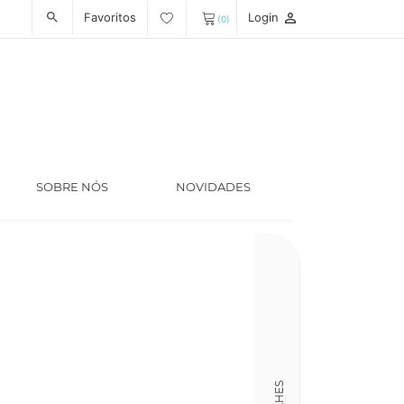
Favoritos
Login
person_outline
search
(0)
SOBRE NÓS
NOVIDADES
Ano
2025
Idioma Origina
Castelhano
Tradutor
Hugo Miguel S
Código