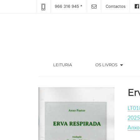
966 316 945 *
Contactos
arrow_drop_down
(CURRENT)
LEITURIA
OS LIVROS
Er
LT01
2025
Anxo