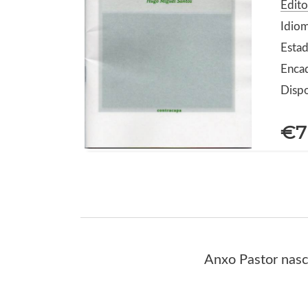
Edito
Idio
Esta
Enca
Dispo
€7
Anxo Pastor nasc