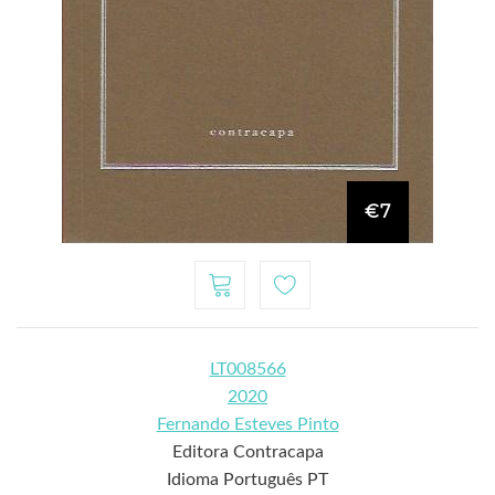
€7
LT008566
2020
Fernando Esteves Pinto
Editora Contracapa
Idioma Português PT