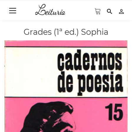
search
person_outline
Grades (1ª ed.) Sophia