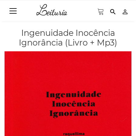
search
person_outline
Ingenuidade Inocência
Ignorância (Livro + Mp3)