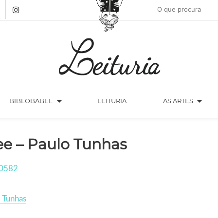
arrow_drop_down
arrow_drop_down
BIBLOBABEL
LEITURIA
AS ARTES
ee – Paulo Tunhas
0582
 Tunhas