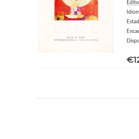
Edit
Idio
Estad
Enca
Dispo
€1