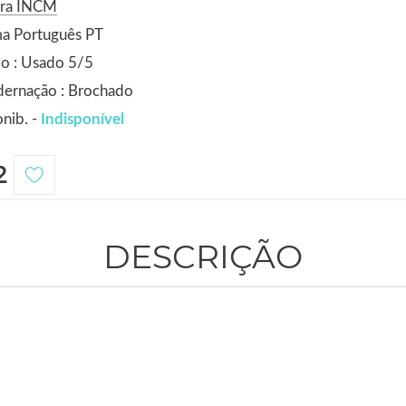
ora INCM
ma Português PT
o : Usado 5/5
dernação : Brochado
nib. -
Indisponível
2
DESCRIÇÃO