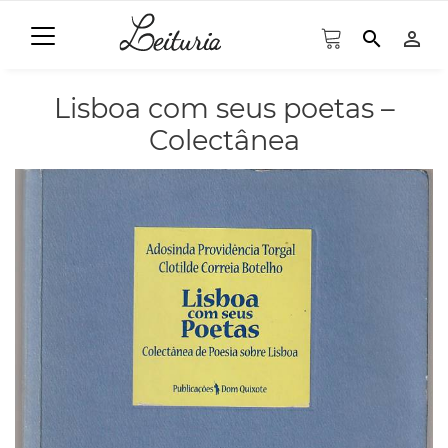
search
person_outline
Lisboa com seus poetas –
Colectânea