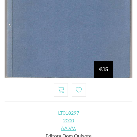
€15
LT018297
2000
AA.VV.
Editora Dom Quixote