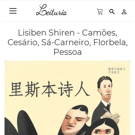
search
person_outline
Lisiben Shiren - Camões,
Cesário, Sá-Carneiro, Florbela,
Pessoa