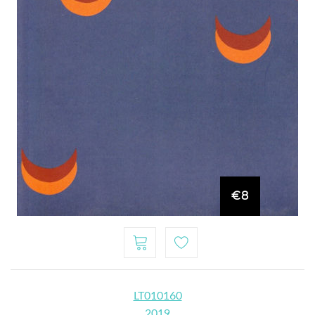
€8
LT010160
2019