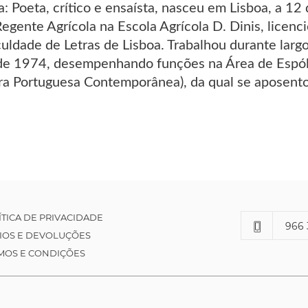
: Poeta, crítico e ensaísta, nasceu em Lisboa, a 1
Regente Agrícola na Escola Agrícola D. Dinis, licenc
culdade de Letras de Lisboa. Trabalhou durante larg
 de 1974, desempenhando funções na Área de Espóli
ra Portuguesa Contemporânea), da qual se aposen
ÍTICA DE PRIVACIDADE
966 
IOS E DEVOLUÇÕES
MOS E CONDIÇÕES