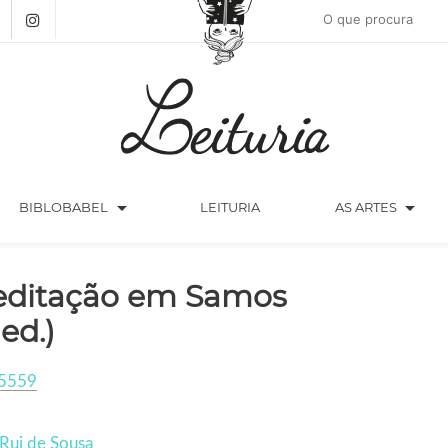
arrow_drop_down
arrow_drop_down
BIBLOBABEL
LEITURIA
AS ARTES
ditação em Samos
 ed.)
5559
Rui de Sousa