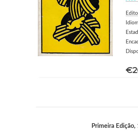
Edito
Idio
Estad
Enca
Dispo
€2
Primeira Edição,