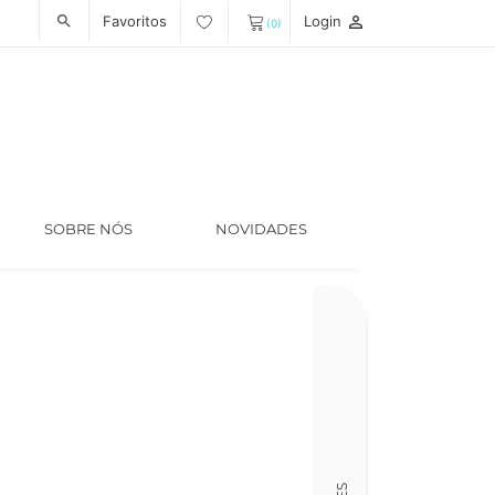
Favoritos
Login
person_outline
search
(0)
SOBRE NÓS
NOVIDADES
Código
LT005559