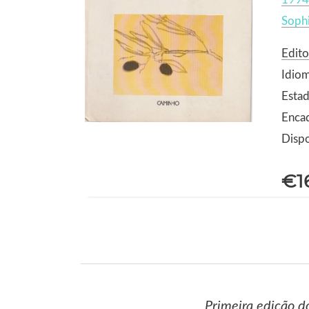
Soph
Edit
Idio
Estad
Enca
Dispo
€1
Primeira edição d