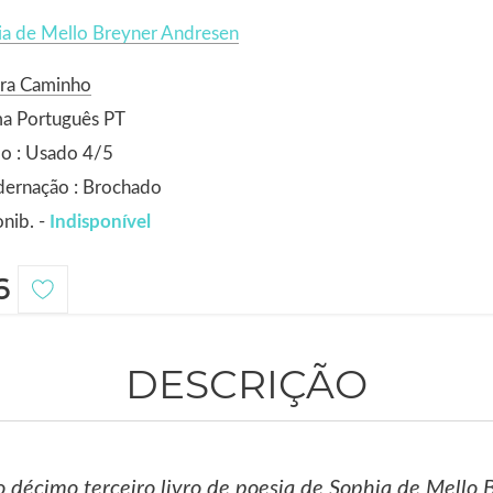
ia de Mello Breyner Andresen
ora Caminho
ma Português PT
o : Usado 4/5
dernação : Brochado
nib. -
Indisponível
6
DESCRIÇÃO
o décimo terceiro livro de poesia de Sophia de Mello