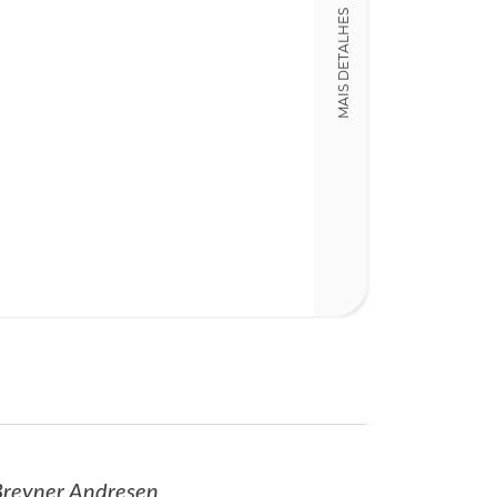
978972210973
MAIS DETALHES
Detalhes físico
Dimensões
14,00 x 21,00 x
Nº Páginas
45
 Breyner Andresen