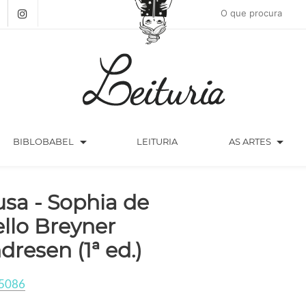
arrow_drop_down
arrow_drop_down
BIBLOBABEL
LEITURIA
AS ARTES
sa - Sophia de
llo Breyner
dresen (1ª ed.)
5086