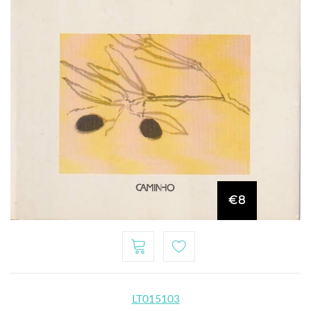
€8
LT015103