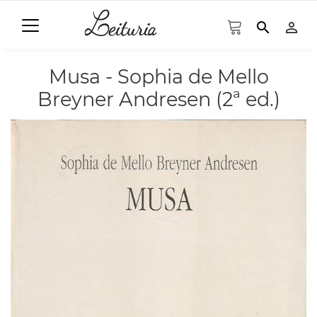
search
person_outline
Musa - Sophia de Mello
Breyner Andresen (2ª ed.)