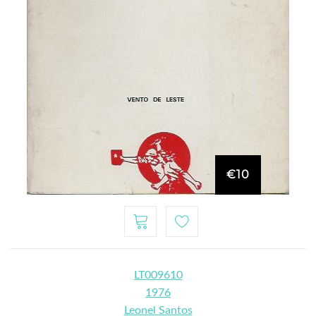
€10
LT009610
1976
Leonel Santos