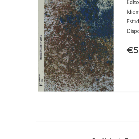
Edit
Idio
Estad
Dispo
€5