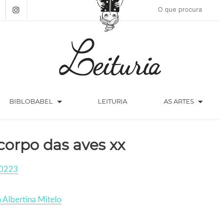
arrow_drop_down
arrow_drop_down
BIBLOBABEL
LEITURIA
AS ARTES
corpo das aves xx
0223
 Albertina Mitelo