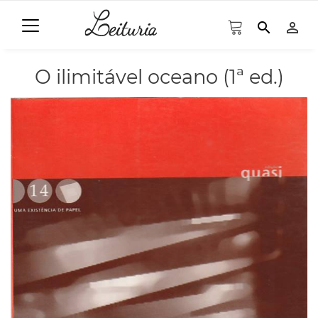
search
person_outline
O ilimitável oceano (1ª ed.)