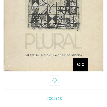
€10
LT005918