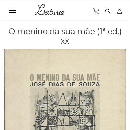
search
person_outline
O menino da sua mãe (1ª ed.)
xx