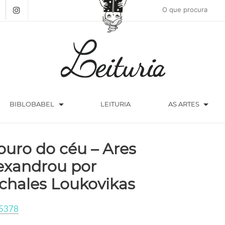
arrow_drop_down
arrow_drop_down
BIBLOBABEL
LEITURIA
AS ARTES
ouro do céu – Ares
exandrou por
chales Loukovikas
5378