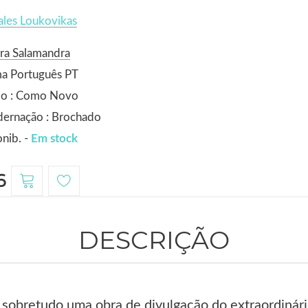
les Loukovikas
ra Salamandra
ma Português PT
do : Como Novo
dernação : Brochado
nib. -
Em stock
6
DESCRIÇÃO
sobretudo uma obra de divulgação do extraordinári