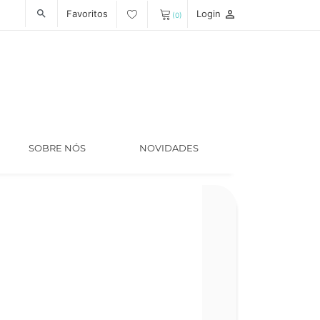
Favoritos
Login
person_outline
search
(0)
SOBRE NÓS
NOVIDADES
Código
LT005378