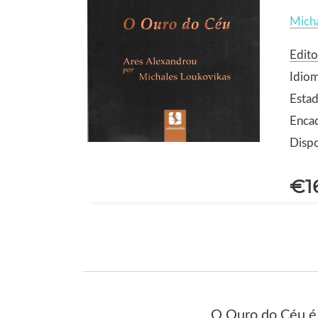
Micha
Edito
Idio
Esta
Enca
Dispo
€1
O Ouro do Céu é 