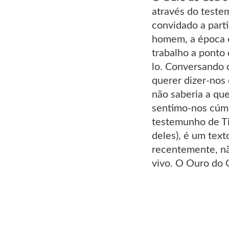
através do teste
convidado a part
homem, a época e
trabalho a ponto 
lo. Conversando c
querer dizer-nos
não saberia a que
sentimo-nos cúmp
testemunho de Tit
deles), é um tex
recentemente, nã
vivo. O Ouro do 