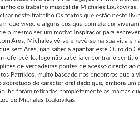
munho do trabalho musical de Michales Loukovikas, 
icipar neste trabalho Os textos que estão neste li
m que viveu e alguns dos que com ele conviveram 
de o mesmo ser um motivo inspirador para escrever 
om Ares, Michales vê-se e revê-se na sua vida e na
 que sem Ares, não saberia apanhar este Ouro do C
m oferecê-lo, logo não saberia encontrar o sentido 
lices de verdadeiras pontes de acesso directo ao o
os Patríkios, muito baseado nos encontros que a vi
to sobretudo de carácter oral dado que, embora um 
o lhe foram retiradas completamente as marcas que
Céu de Michales Loukovikas