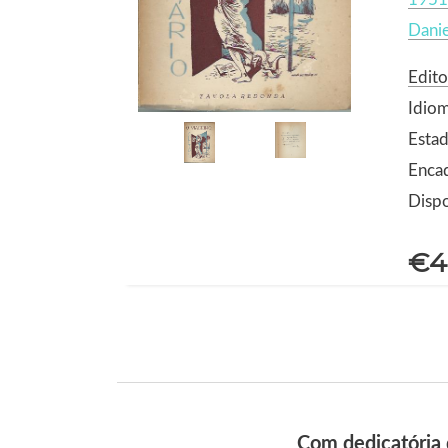
Danie
Edito
Idio
Estad
Enca
Dispo
€4
Com dedicatória 