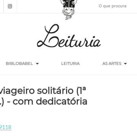
arrow_drop_down
arrow_drop_down
BIBLOBABEL
LEITURIA
AS ARTES
viageiro solitário (1ª
.) - com dedicatória
9118