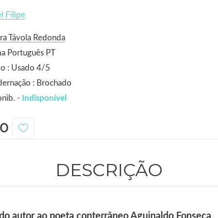
l Filipe
ra Távola Redonda
ma Português PT
o : Usado 4/5
dernação : Brochado
nib. -
Indisponível
0
DESCRIÇÃO
do autor ao poeta conterrâneo Aguinaldo Fonseca