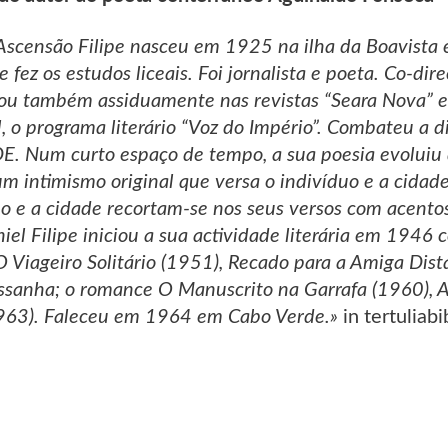
scensão Filipe nasceu em 1925 na ilha da Boavista 
 fez os estudos liceais. Foi jornalista e poeta. Co-dir
rou também assiduamente nas revistas “Seara Nova” e 
, o programa literário “Voz do Império”. Combateu a d
DE. Num curto espaço de tempo, a sua poesia evoluiu 
um intimismo original que versa o indivíduo e a cidade
uo e a cidade recortam-se nos seus versos com acentos 
niel Filipe iniciou a sua actividade literária em 1946
O Viageiro Solitário (1951), Recado para a Amiga Dista
sanha; o romance O Manuscrito na Garrafa (1960), A
(1963). Faleceu em 1964 em Cabo Verde.»
in tertuliab