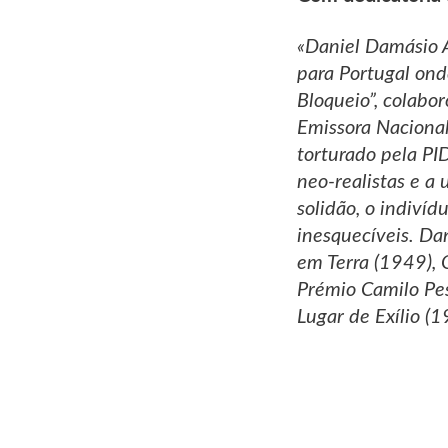
«Daniel Damásio A
para Portugal onde
Bloqueio”, colabo
Emissora Nacional
torturado pela PI
neo-realistas e a 
solidão, o indivíd
inesquecíveis. Da
em Terra (1949), 
Prémio Camilo Pes
Lugar de Exílio 