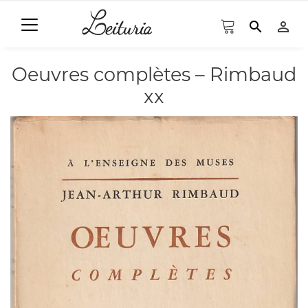
search
person_outline
Oeuvres complètes – Rimbaud
xx