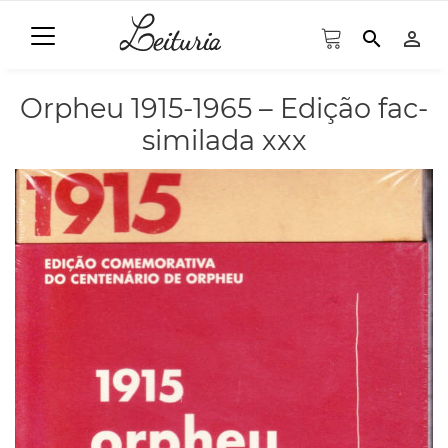
search
person_outline
Orpheu 1915-1965 – Edição fac-
similada xxx