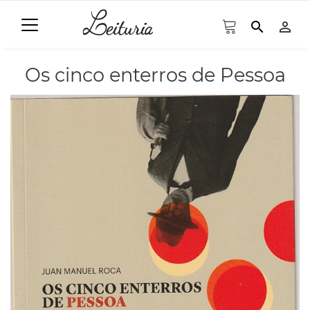
search
person_outline
Os cinco enterros de Pessoa