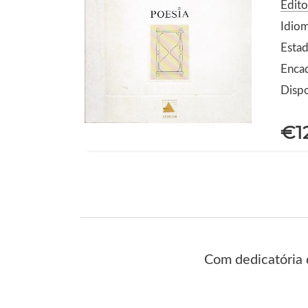
Edito
Idio
Estad
Enca
Dispo
€1
Com dedicatória 