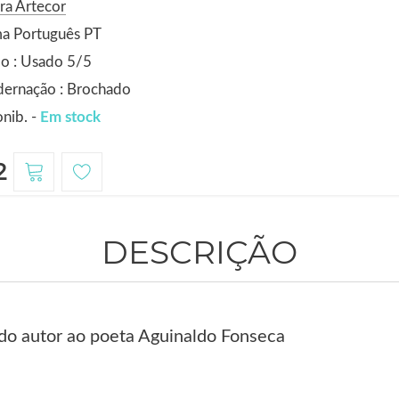
ra Artecor
ma Português PT
o : Usado 5/5
dernação : Brochado
nib. -
Em stock
2
DESCRIÇÃO
do autor ao poeta Aguinaldo Fonseca