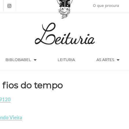
arrow_drop_down
arrow_drop_down
BIBLOBABEL
LEITURIA
AS ARTES
 fios do tempo
9120
ndo Vieira