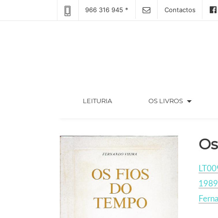
966 316 945 *
Contactos
arrow_drop_down
(CURRENT)
LEITURIA
OS LIVROS
Os
LT00
1989
Ferna