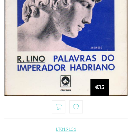
€15
LT019151