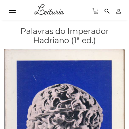
search
person_outline
Palavras do Imperador
Hadriano (1ª ed.)