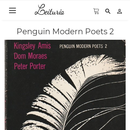
search
person_outline
Penguin Modern Poets 2