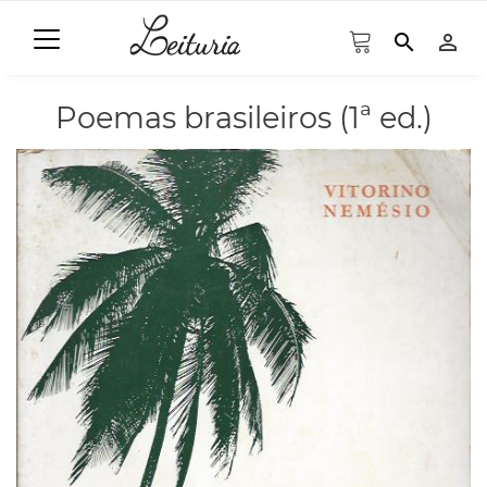
search
person_outline
Poemas brasileiros (1ª ed.)