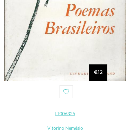
€12
LT006325
Vitorino Nemésio