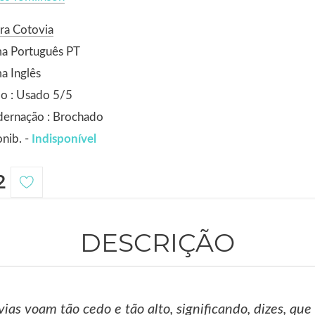
ra Cotovia
ma Português PT
a Inglês
o : Usado 5/5
dernação : Brochado
nib. -
Indisponível
2
DESCRIÇÃO
vias voam tão cedo e tão alto, significando, dizes, que