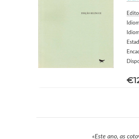
Edito
Idio
Idiom
Estad
Enca
Dispo
€1
«Este ano, as coto