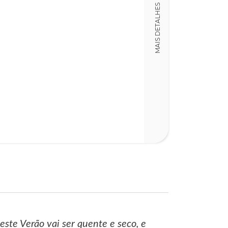
Detalhes físico
MAIS DETALHES
Dimensões
13,00 x 20,00 x
Nº Páginas
65
 este Verão vai ser quente e seco, e