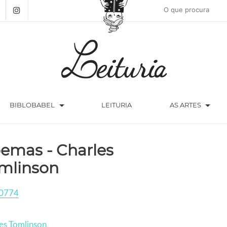
arrow_drop_down
arrow_drop_down
BIBLOBABEL
LEITURIA
AS ARTES
emas - Charles
mlinson
0774
es Tomlinson