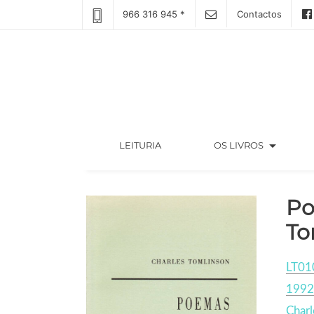
966 316 945 *
Contactos
arrow_drop_down
(CURRENT)
LEITURIA
OS LIVROS
Po
To
LT01
1992
Charl