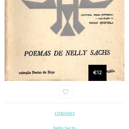
€12
LT005083
Nelly Sachs