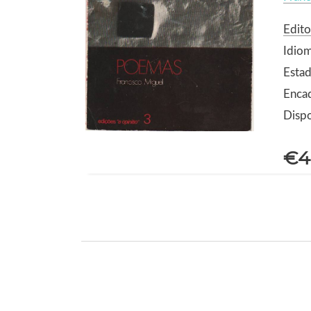
Edito
Idio
Estad
Enca
Dispo
€4