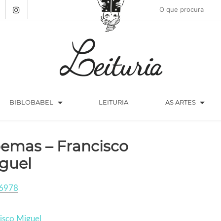
arrow_drop_down
arrow_drop_down
BIBLOBABEL
LEITURIA
AS ARTES
emas – Francisco
guel
6978
isco Miguel