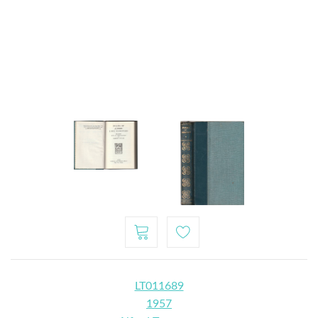
LT011689
1957