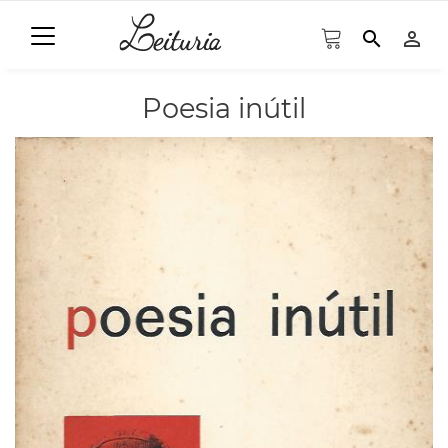
search
person_outline
Poesia inútil